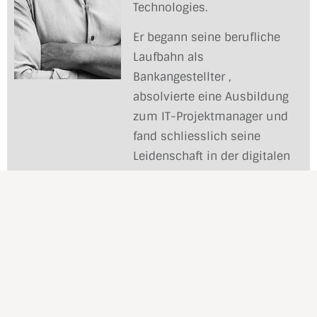
Technologies.
Er begann seine berufliche
Laufbahn als
Bankangestellter ,
absolvierte eine Ausbildung
zum IT-Projektmanager und
fand schliesslich seine
Leidenschaft in der digitalen
Welt, in der er bis heute
tätig ist.
Mittlerweile ist er
Unternehmer und Berater ,
zertifizierter KI-Trainer und -
Berater. Mit einer
Ausbildung in