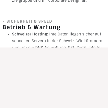
Zielgruppe und Ihr Corporate Design an.
– SICHERHEIT & SPEED
Betrieb & Wartung
Schweizer Hosting:
Ihre Daten liegen sicher auf
schnellen Servern in der Schweiz. Wir kümmern
uns um die DNS-Verwaltung, SSL-Zertifikate für
verschlüsselte Verbindungen und die technische
Erreichbarkeit.
Managed Updates:
Veraltete Software ist das
Einfallstor Nr. 1 für Hacker. Wir führen
regelmässige Sicherheits-Updates für das
System und alle Erweiterungen durch und prüfen
die Kompatibilität.